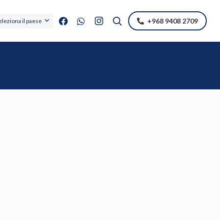
+968 9408 2709
eleziona il paese