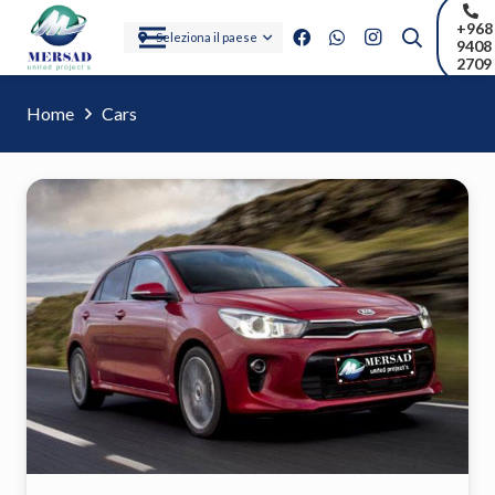
+968
Seleziona il paese
9408
2709
Home
Cars