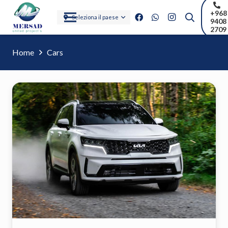
+968
Seleziona il paese
9408
2709
Home
Cars