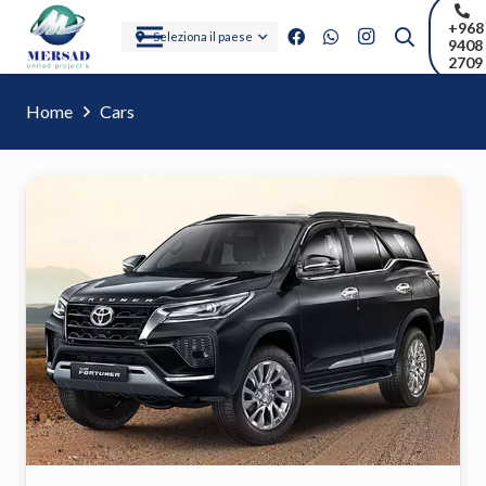
+968
Seleziona il paese
9408
2709
Home
Cars